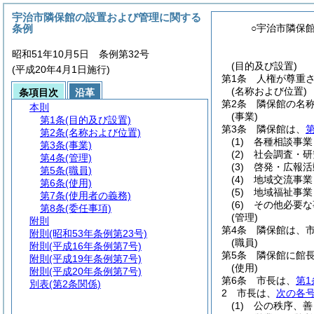
宇治市隣保館の設置および管理に関する
条例
○宇治市隣保
昭和51年10月5日 条例第32号
(目的及び設置)
(平成20年4月1日施行)
第1条
人権が尊重
(名称および位置)
条項目次
沿革
第2条
隣保館の名
本則
(事業)
第1条
(目的及び設置)
第3条
隣保館は、
第
第2条
(名称および位置)
(1)
各種相談事業
第3条
(事業)
(2)
社会調査・研
第4条
(管理)
(3)
啓発・広報活
第5条
(職員)
(4)
地域交流事業
第6条
(使用)
(5)
地域福祉事業
第7条
(使用者の義務)
(6)
その他必要な
第8条
(委任事項)
(管理)
附則
第4条
隣保館は、
附則
(昭和53年条例第23号)
(職員)
附則
(平成16年条例第7号)
第5条
隣保館に館
附則
(平成19年条例第7号)
(使用)
附則
(平成20年条例第7号)
第6条
市長は、
第1
別表
(第2条関係)
2
市長は、
次の各
(1)
公の秩序、善