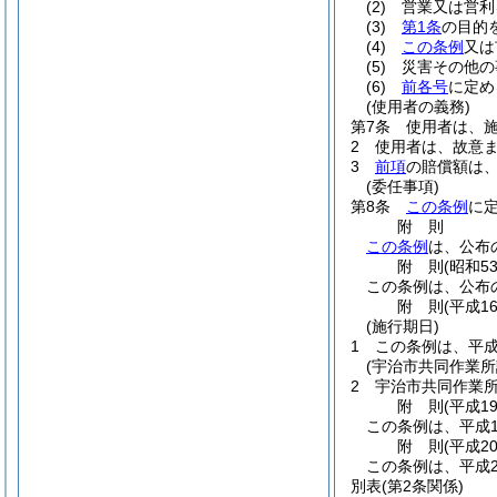
(2)
営業又は営利
(3)
第1条
の目的
(4)
この条例
又は
(5)
災害その他の
(6)
前各号
に定め
(使用者の義務)
第7条
使用者は、
2
使用者は、故意
3
前項
の賠償額は
(委任事項)
第8条
この条例
に
附
則
この条例
は、公布
附
則
(昭和5
この条例は、公布
附
則
(平成1
(施行期日)
1
この条例は、平成
(宇治市共同作業
2
宇治市共同作業
附
則
(平成1
この条例は、平成1
附
則
(平成2
この条例は、平成2
別表
(第2条関係)