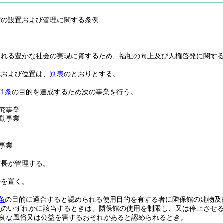
館の設置および管理に関する条例
される豊かな社会の実現に資するため、福祉の向上及び人権啓発に関す
称および位置は、
別表
のとおりとする。
1条
の目的を達成するため次の事業を行う。
究事業
動事業
事業
市長が管理する。
長を置く。
条
の目的に適合すると認められる使用目的を有する者に隣保館の建物及
号
のいずれかに該当するときは、隣保館の使用を制限し、又は停止させ
良な風俗又は公益を害するおそれがあると認められるとき。