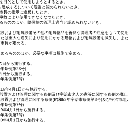
を目的として使用しようとするとき。
を達成するについて適当と認められないとき。
市長の指示に違反したとき。
事故により使用できなくなつたとき。
るもののほか、隣保館の管理上適当と認められないとき。
施設および附属設備その他の附属物品を善良な管理者の注意をもつて使
または重大な過失により使用にかかる建物および附属設備を滅失し、ま
、市長が定める。
定めるもののほか、必要な事項は規則で定める。
の日から施行する。
3年
条例第23号)
の日から施行する。
6年
条例第7号)
16年4月1日から施行する。
所設置および管理に関する条例及び宇治市老人の家等に関する条例の廃止
所設置および管理に関する条例
(昭和53年宇治市条例第3号)
及び宇治市老
9年
条例第7号)
9年4月1日から施行する。
0年
条例第7号)
0年4月1日から施行する。